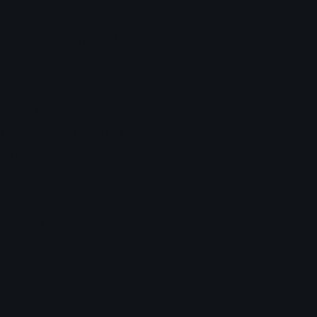
4. Generation geführt
ten von geliebten
n wir unseren Kunden
thie zur Seite.
 das hat einen guten
ffenen Ohr für die
nsch.