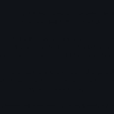
rei Timme wird als
Familienbetrieb
mittlerweile in der 
und ist fester Bestandteil der Bonner Friedhöfen.
l bei der Friedhofsgärtnerei Timme ist es, die Ruhestät
ividuell wie geschmackvoll zu gestalten. Dabei stehe
licher Kompetenz, langjähriger Erfahrung und viel Empa
t vor allem über persönliche Weiterempfehlungen und
den Freude an der Arbeit mit Fachwissen und einem o
Wünsche unserer Kunden.
e beraten und unterstützen wir Sie von Mensch zu Me