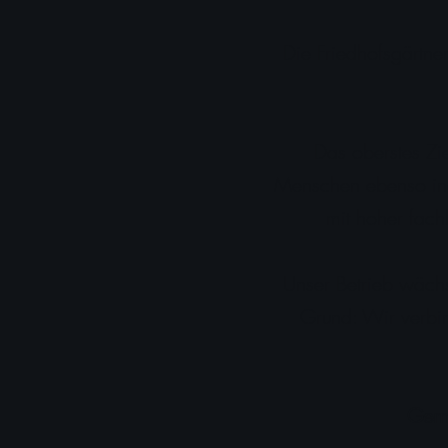
Die Friedhofsgärtne
Das oberstes Zie
Menschen ebenso ind
mit hoher fach
Unser Betrieb wächs
Grund: Wir verbin
Gern