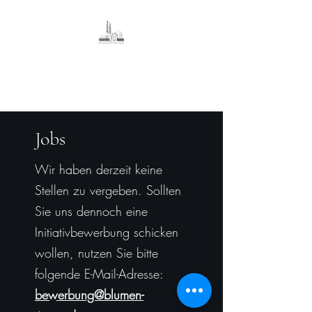
Friedhofsgärtnerei
Timme
Jobs
Wir haben derzeit keine
Stellen zu vergeben. Sollten
Sie uns dennoch eine
Initiativbewerbung schicken
wollen, nutzen Sie bitte
folgende E-Mail-Adresse:
bewerbung@blumen-